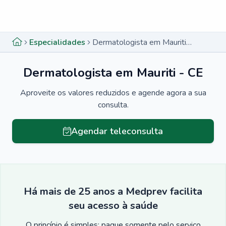
Menu lateral
Menu lateral
Especialidades
Dermatologista em Mauriti - CE
Dermatologista em Mauriti - CE
Aproveite os valores reduzidos e agende agora a sua
consulta.
Agendar teleconsulta
Há mais de 25 anos a Medprev facilita
seu acesso à saúde
O princípio é simples: pague somente pelo serviço