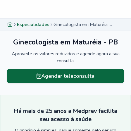
Menu lateral
Menu lateral
Especialidades
Ginecologista em Maturéia - PB
Ginecologista em Maturéia - PB
Aproveite os valores reduzidos e agende agora a sua
consulta.
Agendar teleconsulta
Há mais de 25 anos a Medprev facilita
seu acesso à saúde
O princípio é simples: pague somente pelo serviço