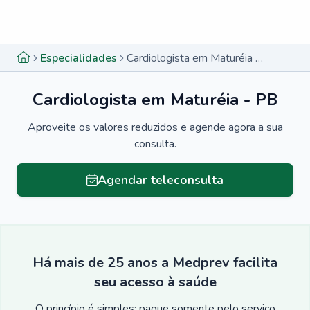
Menu lateral
Menu lateral
Especialidades
Cardiologista em Maturéia - PB
Cardiologista em Maturéia - PB
Aproveite os valores reduzidos e agende agora a sua
consulta.
Agendar teleconsulta
Há mais de 25 anos a Medprev facilita
seu acesso à saúde
O princípio é simples: pague somente pelo serviço