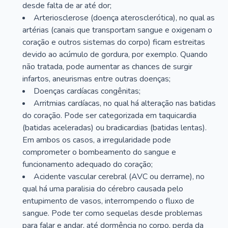
desde falta de ar até dor;
Arteriosclerose (doença aterosclerótica), no qual as
artérias (canais que transportam sangue e oxigenam o
coração e outros sistemas do corpo) ficam estreitas
devido ao acúmulo de gordura, por exemplo. Quando
não tratada, pode aumentar as chances de surgir
infartos, aneurismas entre outras doenças;
Doenças cardíacas congênitas;
Arritmias cardíacas, no qual há alteração nas batidas
do coração. Pode ser categorizada em taquicardia
(batidas aceleradas) ou bradicardias (batidas lentas).
Em ambos os casos, a irregularidade pode
comprometer o bombeamento do sangue e
funcionamento adequado do coração;
Acidente vascular cerebral (AVC ou derrame), no
qual há uma paralisia do cérebro causada pelo
entupimento de vasos, interrompendo o fluxo de
sangue. Pode ter como sequelas desde problemas
para falar e andar, até dormência no corpo, perda da