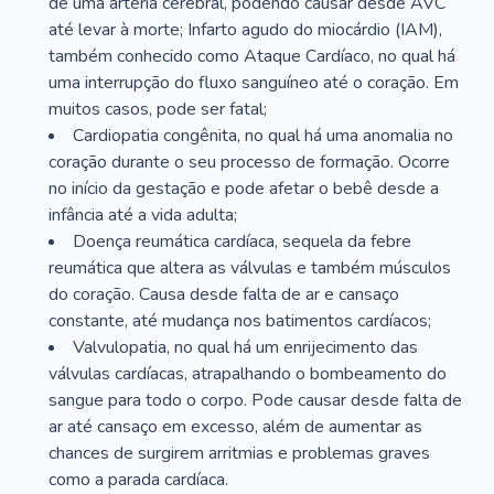
de uma artéria cerebral, podendo causar desde AVC
até levar à morte; Infarto agudo do miocárdio (IAM),
também conhecido como Ataque Cardíaco, no qual há
uma interrupção do fluxo sanguíneo até o coração. Em
muitos casos, pode ser fatal;
Cardiopatia congênita, no qual há uma anomalia no
coração durante o seu processo de formação. Ocorre
no início da gestação e pode afetar o bebê desde a
infância até a vida adulta;
Doença reumática cardíaca, sequela da febre
reumática que altera as válvulas e também músculos
do coração. Causa desde falta de ar e cansaço
constante, até mudança nos batimentos cardíacos;
Valvulopatia, no qual há um enrijecimento das
válvulas cardíacas, atrapalhando o bombeamento do
sangue para todo o corpo. Pode causar desde falta de
ar até cansaço em excesso, além de aumentar as
chances de surgirem arritmias e problemas graves
como a parada cardíaca.