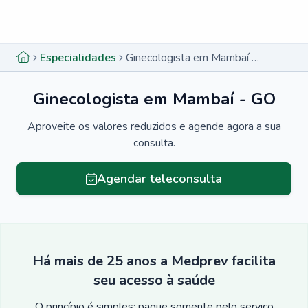
Menu lateral
Menu lateral
Especialidades
Ginecologista em Mambaí - GO
Ginecologista em Mambaí - GO
Aproveite os valores reduzidos e agende agora a sua
consulta.
Agendar teleconsulta
Há mais de 25 anos a Medprev facilita
seu acesso à saúde
O princípio é simples: pague somente pelo serviço