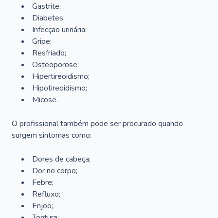
Gastrite;
Diabetes;
Infecção urinária;
Gripe;
Resfriado;
Osteoporose;
Hipertireoidismo;
Hipotireoidismo;
Micose.
O profissional também pode ser procurado quando
surgem sintomas como:
Dores de cabeça;
Dor no corpo;
Febre;
Refluxo;
Enjoo;
Tontura;