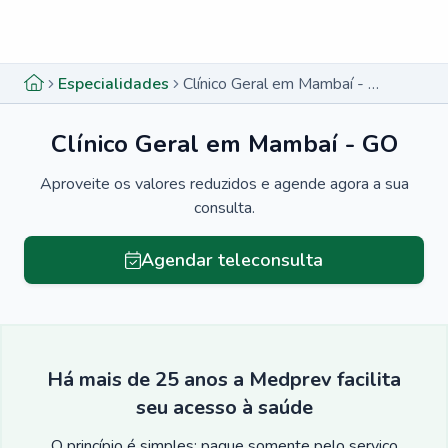
Menu lateral
Menu lateral
Especialidades
Clínico Geral em Mambaí - GO
Clínico Geral em Mambaí - GO
Aproveite os valores reduzidos e agende agora a sua
consulta.
Agendar teleconsulta
Há mais de 25 anos a Medprev facilita
seu acesso à saúde
O princípio é simples: pague somente pelo serviço