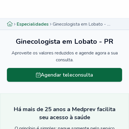
Menu lateral
Menu lateral
Especialidades
Ginecologista em Lobato - PR
Ginecologista em Lobato - PR
Aproveite os valores reduzidos e agende agora a sua
consulta.
Agendar teleconsulta
Há mais de 25 anos a Medprev facilita
seu acesso à saúde
O princípio é simples: pague somente pelo serviço