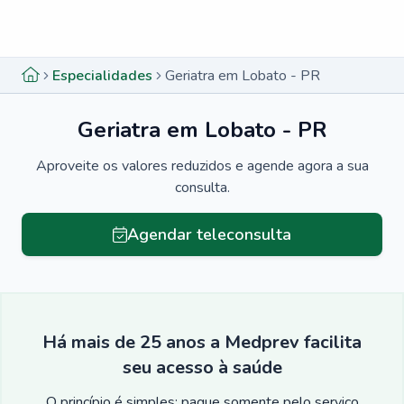
Menu lateral
Menu lateral
Especialidades
Geriatra em Lobato - PR
Geriatra em Lobato - PR
Aproveite os valores reduzidos e agende agora a sua
consulta.
Agendar teleconsulta
Há mais de 25 anos a Medprev facilita
seu acesso à saúde
O princípio é simples: pague somente pelo serviço