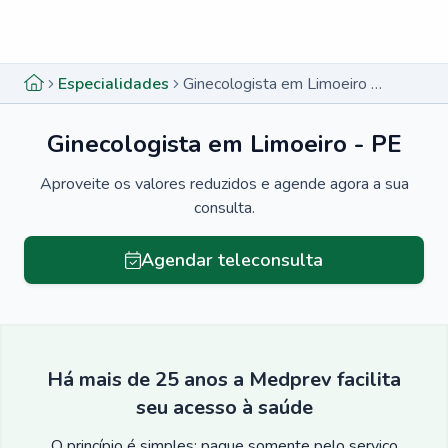
Menu lateral
Menu lateral
Especialidades
Ginecologista em Limoeiro - PE
Ginecologista em Limoeiro - PE
Aproveite os valores reduzidos e agende agora a sua
consulta.
Agendar teleconsulta
Há mais de 25 anos a Medprev facilita
seu acesso à saúde
O princípio é simples: pague somente pelo serviço