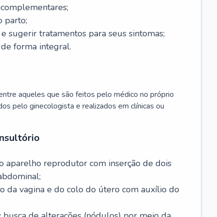
s complementares;
 parto;
sugerir tratamentos para seus sintomas;
de forma integral.
ntre aqueles que são feitos pelo médico no próprio
dos pelo ginecologista e realizados em clínicas ou
nsultório
o aparelho reprodutor com inserção de dois
abdominal;
o da vagina e do colo do útero com auxílio do
:
busca de alterações (nódulos) por meio da