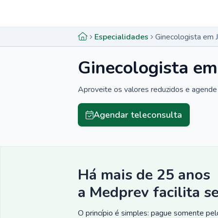
Menu lateral
Menu lateral
Especialidades
Ginecologista em 
Ginecologista em
Aproveite os valores reduzidos e agende 
Agendar teleconsulta
Há mais de 25 anos
a Medprev facilita s
O princípio é simples: pague somente pelo