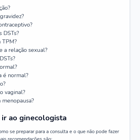
ção?
 gravidez?
ntraceptivo?
s DSTs?
da TPM?
e a relação sexual?
 DSTs?
normal?
a é normal?
do?
o vaginal?
da menopausa?
ir ao ginecologista
mo se preparar para a consulta e o que não pode fazer
cipais recomendações são: