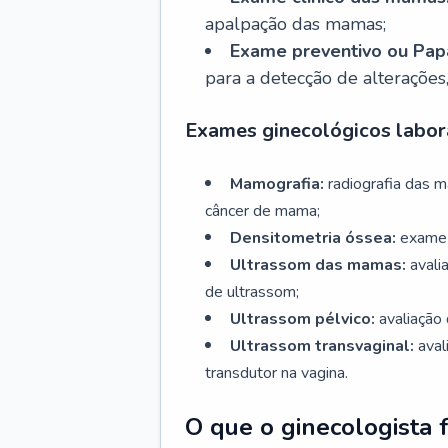
apalpação das mamas;
Exame preventivo ou Papa
para a detecção de alterações
Exames ginecológicos labora
Mamografia:
radiografia das 
câncer de mama;
Densitometria óssea:
exame 
Ultrassom das mamas:
avali
de ultrassom;
Ultrassom pélvico:
avaliação 
Ultrassom transvaginal:
aval
transdutor na vagina.
O que o ginecologista 