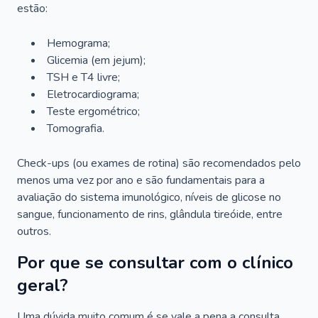
estão:
Hemograma;
Glicemia (em jejum);
TSH e T4 livre;
Eletrocardiograma;
Teste ergométrico;
Tomografia.
Check-ups (ou exames de rotina) são recomendados pelo
menos uma vez por ano e são fundamentais para a
avaliação do sistema imunológico, níveis de glicose no
sangue, funcionamento de rins, glândula tireóide, entre
outros.
Por que se consultar com o clínico
geral?
Uma dúvida muito comum é se vale a pena a consulta