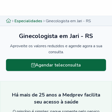
Menu lateral
Menu lateral
Especialidades
Ginecologista em Jari - RS
Ginecologista em Jari - RS
Aproveite os valores reduzidos e agende agora a sua
consulta.
Agendar teleconsulta
Há mais de 25 anos a Medprev facilita
seu acesso à saúde
O princípio é simples: pague somente pelo serviço