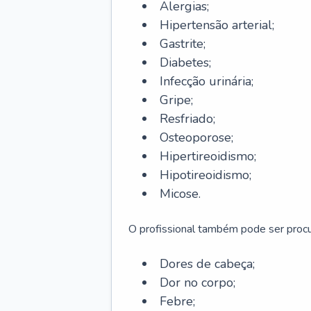
Alergias;
Hipertensão arterial;
Gastrite;
Diabetes;
Infecção urinária;
Gripe;
Resfriado;
Osteoporose;
Hipertireoidismo;
Hipotireoidismo;
Micose.
O profissional também pode ser pro
Dores de cabeça;
Dor no corpo;
Febre;