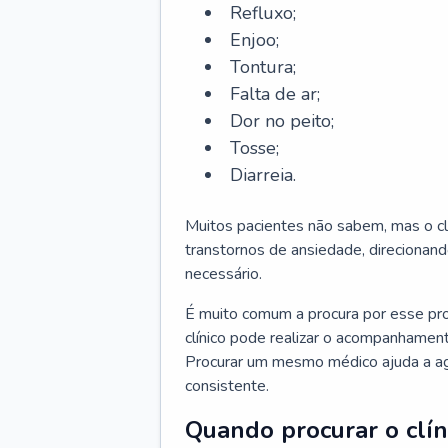
Refluxo;
Enjoo;
Tontura;
Falta de ar;
Dor no peito;
Tosse;
Diarreia.
Muitos pacientes não sabem, mas o cl
transtornos de ansiedade, direcionand
necessário.
É muito comum a procura por esse pr
clínico pode realizar o acompanhament
Procurar um mesmo médico ajuda a agil
consistente.
Quando procurar o clín