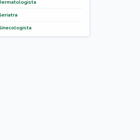
Dermatologista
Geriatra
Ginecologista