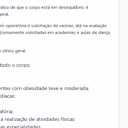
ício de que o corpo está em desequilíbrio, é
eral.
é-operatória e solicitação de vacinas, até na avaliação
as (comumente solicitadas em academias e aulas de dança,
clínico geral:
todo o corpo;
ntes com obesidade leve e moderada;
díacas;
tória;
 realização de atividades físicas;
s especialidades.