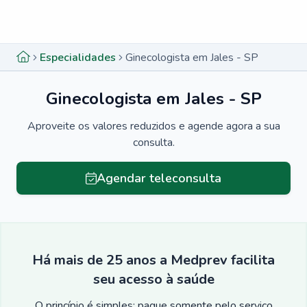
Menu lateral
Menu lateral
Especialidades
Ginecologista em Jales - SP
Ginecologista em Jales - SP
Aproveite os valores reduzidos e agende agora a sua
consulta.
Agendar teleconsulta
Há mais de 25 anos a Medprev facilita
seu acesso à saúde
O princípio é simples: pague somente pelo serviço