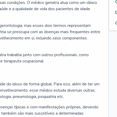
ssas condições. O médico geriatra atua como um clínico
úde e a qualidade de vida dos pacientes de idade
 gerontologia, mas esses dois termos representam
iatria se preocupa com as doenças mais frequentes entre
nvelhecimento em si, incluindo seus componentes
atra trabalha junto com outros profissionais, como
a e terapeuta ocupacional.
úde do idoso de forma global. Para isso, além de ter um
nvelhecimento, esse médico estuda diversas outras
ologia, pneumologia, psiquiatria etc.
oenças típicas e com manifestações próprias, devendo
os também são mais suscetíveis a determinadas