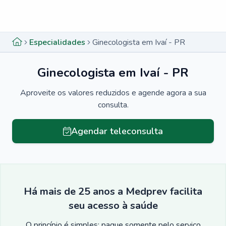
Menu lateral
Menu lateral
Especialidades
Ginecologista em Ivaí - PR
Ginecologista em Ivaí - PR
Aproveite os valores reduzidos e agende agora a sua
consulta.
Agendar teleconsulta
Há mais de 25 anos a Medprev facilita
seu acesso à saúde
O princípio é simples: pague somente pelo serviço