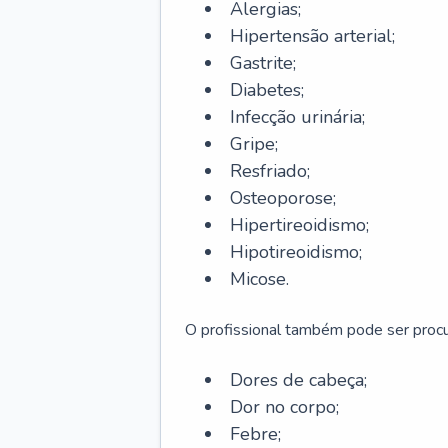
Alergias;
Hipertensão arterial;
Gastrite;
Diabetes;
Infecção urinária;
Gripe;
Resfriado;
Osteoporose;
Hipertireoidismo;
Hipotireoidismo;
Micose.
O profissional também pode ser pro
Dores de cabeça;
Dor no corpo;
Febre;