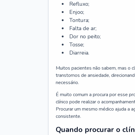
Refluxo;
Enjoo;
Tontura;
Falta de ar;
Dor no peito;
Tosse;
Diarreia.
Muitos pacientes não sabem, mas o cl
transtornos de ansiedade, direcionand
necessário.
É muito comum a procura por esse pr
clínico pode realizar o acompanhament
Procurar um mesmo médico ajuda a agil
consistente.
Quando procurar o clín