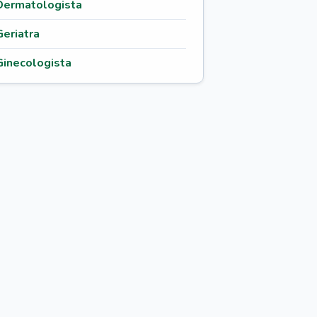
Dermatologista
Geriatra
Ginecologista