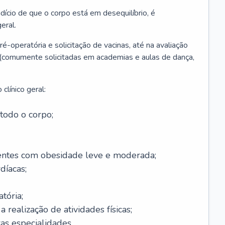
ício de que o corpo está em desequilíbrio, é
eral.
é-operatória e solicitação de vacinas, até na avaliação
as (comumente solicitadas em academias e aulas de dança,
clínico geral:
todo o corpo;
ntes com obesidade leve e moderada;
díacas;
tória;
 realização de atividades físicas;
s especialidades.