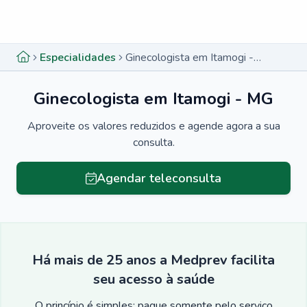
Menu lateral
Menu lateral
Especialidades
Ginecologista em Itamogi - MG
Ginecologista em Itamogi - MG
Aproveite os valores reduzidos e agende agora a sua
consulta.
Agendar teleconsulta
Há mais de 25 anos a Medprev facilita
seu acesso à saúde
O princípio é simples: pague somente pelo serviço