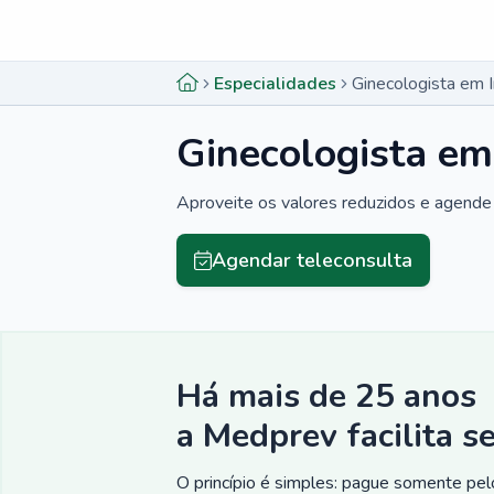
Menu lateral
Menu lateral
Especialidades
Ginecologista em 
Ginecologista em
Aproveite os valores reduzidos e agende 
Agendar teleconsulta
Há mais de 25 anos
a Medprev facilita s
O princípio é simples: pague somente pelo