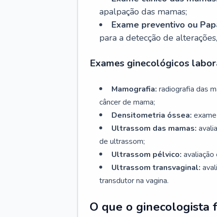
apalpação das mamas;
Exame preventivo ou Papa
para a detecção de alterações
Exames ginecológicos labora
Mamografia:
radiografia das 
câncer de mama;
Densitometria óssea:
exame 
Ultrassom das mamas:
avali
de ultrassom;
Ultrassom pélvico:
avaliação 
Ultrassom transvaginal:
aval
transdutor na vagina.
O que o ginecologista 