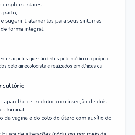
s complementares;
 parto;
sugerir tratamentos para seus sintomas;
de forma integral.
ntre aqueles que são feitos pelo médico no próprio
dos pelo ginecologista e realizados em clínicas ou
nsultório
o aparelho reprodutor com inserção de dois
abdominal;
o da vagina e do colo do útero com auxílio do
:
busca de alterações (nódulos) por meio da