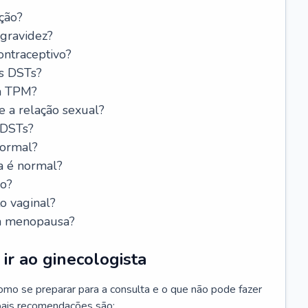
ção?
 gravidez?
ntraceptivo?
s DSTs?
da TPM?
e a relação sexual?
 DSTs?
normal?
a é normal?
do?
o vaginal?
da menopausa?
ir ao ginecologista
mo se preparar para a consulta e o que não pode fazer
cipais recomendações são: