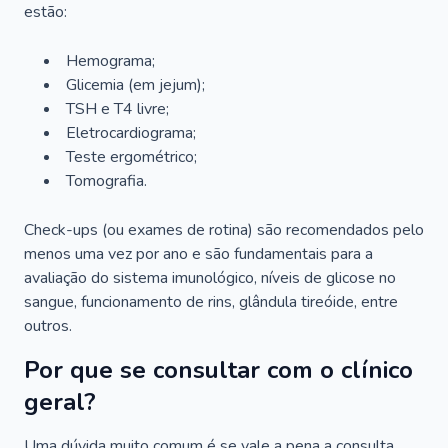
estão:
Hemograma;
Glicemia (em jejum);
TSH e T4 livre;
Eletrocardiograma;
Teste ergométrico;
Tomografia.
Check-ups (ou exames de rotina) são recomendados pelo
menos uma vez por ano e são fundamentais para a
avaliação do sistema imunológico, níveis de glicose no
sangue, funcionamento de rins, glândula tireóide, entre
outros.
Por que se consultar com o clínico
geral?
Uma dúvida muito comum é se vale a pena a consulta