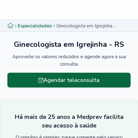
Menu lateral
Menu lateral
Especialidades
Ginecologista em Igrejinha - RS
Ginecologista em Igrejinha - RS
Aproveite os valores reduzidos e agende agora a sua
consulta.
Agendar teleconsulta
Há mais de 25 anos a Medprev facilita
seu acesso à saúde
O princípio é simples: pague somente pelo serviço