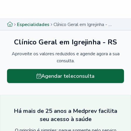
Menu lateral
Menu lateral
Especialidades
Clínico Geral em Igrejinha - RS
Clínico Geral em Igrejinha - RS
Aproveite os valores reduzidos e agende agora a sua
consulta.
Agendar teleconsulta
Há mais de 25 anos a Medprev facilita
seu acesso à saúde
O princípio é simples: pague somente pelo serviço