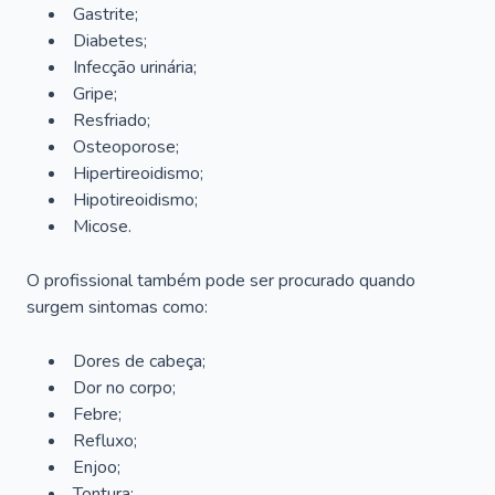
Gastrite;
Diabetes;
Infecção urinária;
Gripe;
Resfriado;
Osteoporose;
Hipertireoidismo;
Hipotireoidismo;
Micose.
O profissional também pode ser procurado quando
surgem sintomas como:
Dores de cabeça;
Dor no corpo;
Febre;
Refluxo;
Enjoo;
Tontura;