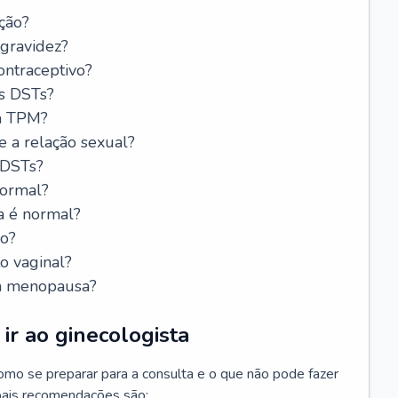
ção?
 gravidez?
ntraceptivo?
s DSTs?
da TPM?
e a relação sexual?
 DSTs?
normal?
a é normal?
do?
o vaginal?
da menopausa?
ir ao ginecologista
mo se preparar para a consulta e o que não pode fazer
cipais recomendações são: