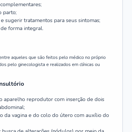
s complementares;
 parto;
sugerir tratamentos para seus sintomas;
de forma integral.
ntre aqueles que são feitos pelo médico no próprio
dos pelo ginecologista e realizados em clínicas ou
nsultório
o aparelho reprodutor com inserção de dois
abdominal;
o da vagina e do colo do útero com auxílio do
:
busca de alterações (nódulos) por meio da