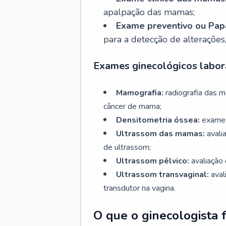
apalpação das mamas;
Exame preventivo ou Papa
para a detecção de alterações
Exames ginecológicos labora
Mamografia:
radiografia das 
câncer de mama;
Densitometria óssea:
exame 
Ultrassom das mamas:
avali
de ultrassom;
Ultrassom pélvico:
avaliação 
Ultrassom transvaginal:
aval
transdutor na vagina.
O que o ginecologista 