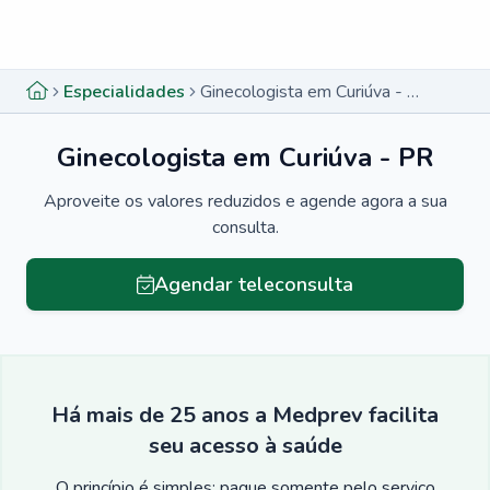
Menu lateral
Menu lateral
Especialidades
Ginecologista em Curiúva - PR
Ginecologista em Curiúva - PR
Aproveite os valores reduzidos e agende agora a sua
consulta.
Agendar teleconsulta
Há mais de 25 anos a Medprev facilita
seu acesso à saúde
O princípio é simples: pague somente pelo serviço