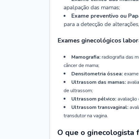
apalpação das mamas;
Exame preventivo ou Papa
para a detecção de alterações
Exames ginecológicos labora
Mamografia:
radiografia das 
câncer de mama;
Densitometria óssea:
exame 
Ultrassom das mamas:
avali
de ultrassom;
Ultrassom pélvico:
avaliação 
Ultrassom transvaginal:
aval
transdutor na vagina.
O que o ginecologista 