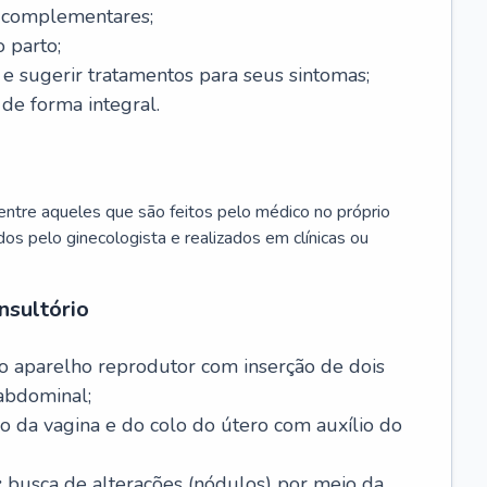
s complementares;
 parto;
sugerir tratamentos para seus sintomas;
de forma integral.
ntre aqueles que são feitos pelo médico no próprio
dos pelo ginecologista e realizados em clínicas ou
nsultório
o aparelho reprodutor com inserção de dois
abdominal;
o da vagina e do colo do útero com auxílio do
:
busca de alterações (nódulos) por meio da