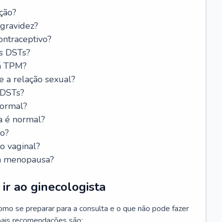
ção?
 gravidez?
ntraceptivo?
s DSTs?
da TPM?
e a relação sexual?
 DSTs?
normal?
a é normal?
do?
o vaginal?
da menopausa?
ir ao ginecologista
mo se preparar para a consulta e o que não pode fazer
cipais recomendações são: