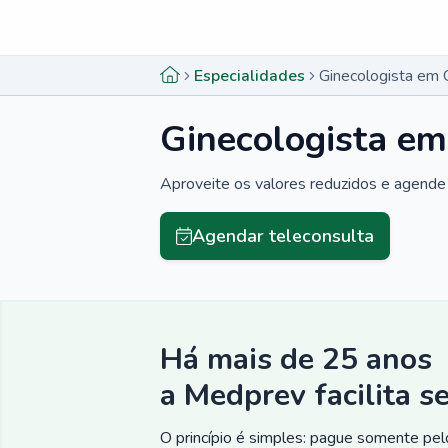
Menu lateral
Menu lateral
Especialidades
Ginecologista em 
Ginecologista e
Aproveite os valores reduzidos e agende 
Agendar teleconsulta
Há mais de 25 anos
a Medprev facilita s
O princípio é simples: pague somente pelo