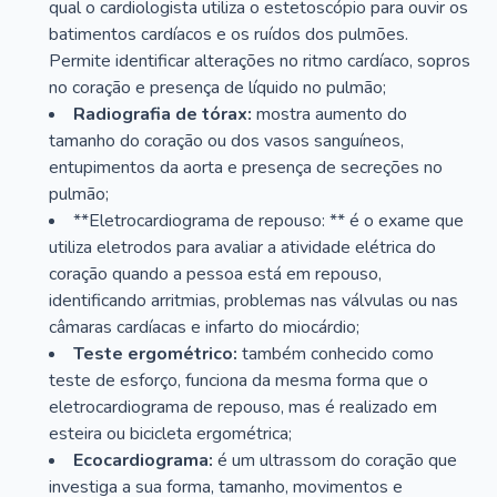
qual o cardiologista utiliza o estetoscópio para ouvir os
batimentos cardíacos e os ruídos dos pulmões.
Permite identificar alterações no ritmo cardíaco, sopros
no coração e presença de líquido no pulmão;
Radiografia de tórax:
mostra aumento do
tamanho do coração ou dos vasos sanguíneos,
entupimentos da aorta e presença de secreções no
pulmão;
**Eletrocardiograma de repouso: ** é o exame que
utiliza eletrodos para avaliar a atividade elétrica do
coração quando a pessoa está em repouso,
identificando arritmias, problemas nas válvulas ou nas
câmaras cardíacas e infarto do miocárdio;
Teste ergométrico:
também conhecido como
teste de esforço, funciona da mesma forma que o
eletrocardiograma de repouso, mas é realizado em
esteira ou bicicleta ergométrica;
Ecocardiograma:
é um ultrassom do coração que
investiga a sua forma, tamanho, movimentos e