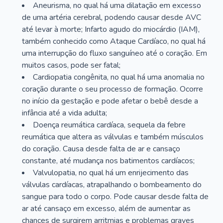
Aneurisma, no qual há uma dilatação em excesso
de uma artéria cerebral, podendo causar desde AVC
até levar à morte; Infarto agudo do miocárdio (IAM),
também conhecido como Ataque Cardíaco, no qual há
uma interrupção do fluxo sanguíneo até o coração. Em
muitos casos, pode ser fatal;
Cardiopatia congênita, no qual há uma anomalia no
coração durante o seu processo de formação. Ocorre
no início da gestação e pode afetar o bebê desde a
infância até a vida adulta;
Doença reumática cardíaca, sequela da febre
reumática que altera as válvulas e também músculos
do coração. Causa desde falta de ar e cansaço
constante, até mudança nos batimentos cardíacos;
Valvulopatia, no qual há um enrijecimento das
válvulas cardíacas, atrapalhando o bombeamento do
sangue para todo o corpo. Pode causar desde falta de
ar até cansaço em excesso, além de aumentar as
chances de surgirem arritmias e problemas graves