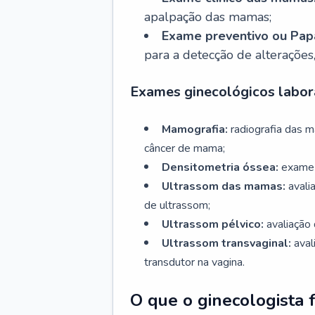
apalpação das mamas;
Exame preventivo ou Papa
para a detecção de alterações
Exames ginecológicos labora
Mamografia:
radiografia das 
câncer de mama;
Densitometria óssea:
exame 
Ultrassom das mamas:
avali
de ultrassom;
Ultrassom pélvico:
avaliação 
Ultrassom transvaginal:
aval
transdutor na vagina.
O que o ginecologista 