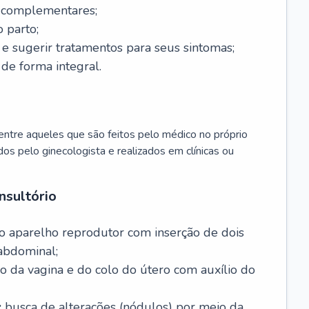
s complementares;
 parto;
sugerir tratamentos para seus sintomas;
de forma integral.
ntre aqueles que são feitos pelo médico no próprio
dos pelo ginecologista e realizados em clínicas ou
nsultório
o aparelho reprodutor com inserção de dois
abdominal;
o da vagina e do colo do útero com auxílio do
:
busca de alterações (nódulos) por meio da