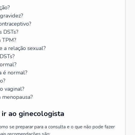
ção?
 gravidez?
ntraceptivo?
s DSTs?
da TPM?
e a relação sexual?
 DSTs?
normal?
a é normal?
do?
o vaginal?
da menopausa?
ir ao ginecologista
mo se preparar para a consulta e o que não pode fazer
cipais recomendações são: