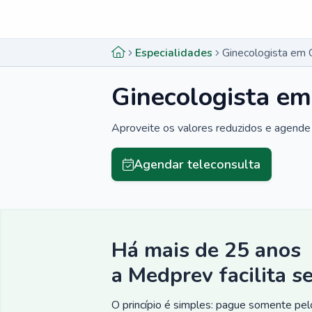
Menu lateral
Menu lateral
Especialidades
Ginecologista em
Ginecologista e
Aproveite os valores reduzidos e agende 
Agendar teleconsulta
Há mais de 25 anos
a Medprev facilita s
O princípio é simples: pague somente pelo