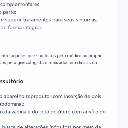
s complementares;
 parto;
sugerir tratamentos para seus sintomas;
de forma integral.
ntre aqueles que são feitos pelo médico no próprio
dos pelo ginecologista e realizados em clínicas ou
nsultório
o aparelho reprodutor com inserção de dois
abdominal;
o da vagina e do colo do útero com auxílio do
:
busca de alterações (nódulos) por meio da