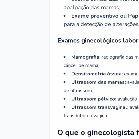
apalpação das mamas;
Exame preventivo ou Papa
para a detecção de alterações
Exames ginecológicos labora
Mamografia:
radiografia das 
câncer de mama;
Densitometria óssea:
exame 
Ultrassom das mamas:
avali
de ultrassom;
Ultrassom pélvico:
avaliação 
Ultrassom transvaginal:
aval
transdutor na vagina.
O que o ginecologista 