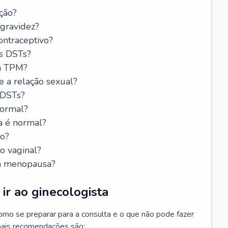
ção?
 gravidez?
ntraceptivo?
s DSTs?
da TPM?
e a relação sexual?
 DSTs?
normal?
a é normal?
do?
o vaginal?
da menopausa?
ir ao ginecologista
mo se preparar para a consulta e o que não pode fazer
cipais recomendações são: