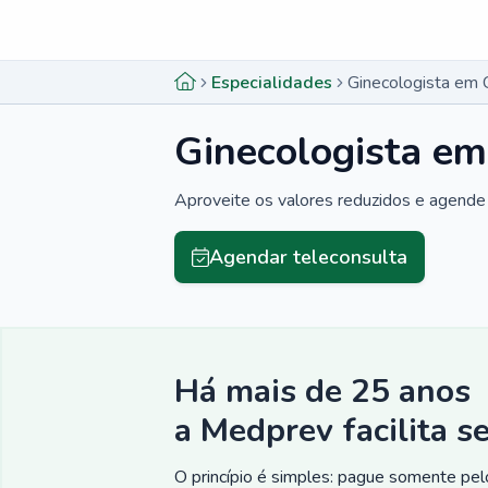
Menu lateral
Menu lateral
Especialidades
Ginecologista em 
Ginecologista e
Aproveite os valores reduzidos e agende 
Agendar teleconsulta
Há mais de 25 anos
a Medprev facilita s
O princípio é simples: pague somente pelo