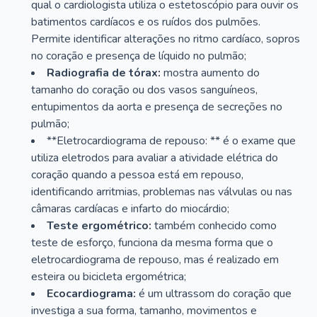
qual o cardiologista utiliza o estetoscópio para ouvir os
batimentos cardíacos e os ruídos dos pulmões.
Permite identificar alterações no ritmo cardíaco, sopros
no coração e presença de líquido no pulmão;
Radiografia de tórax:
mostra aumento do
tamanho do coração ou dos vasos sanguíneos,
entupimentos da aorta e presença de secreções no
pulmão;
**Eletrocardiograma de repouso: ** é o exame que
utiliza eletrodos para avaliar a atividade elétrica do
coração quando a pessoa está em repouso,
identificando arritmias, problemas nas válvulas ou nas
câmaras cardíacas e infarto do miocárdio;
Teste ergométrico:
também conhecido como
teste de esforço, funciona da mesma forma que o
eletrocardiograma de repouso, mas é realizado em
esteira ou bicicleta ergométrica;
Ecocardiograma:
é um ultrassom do coração que
investiga a sua forma, tamanho, movimentos e