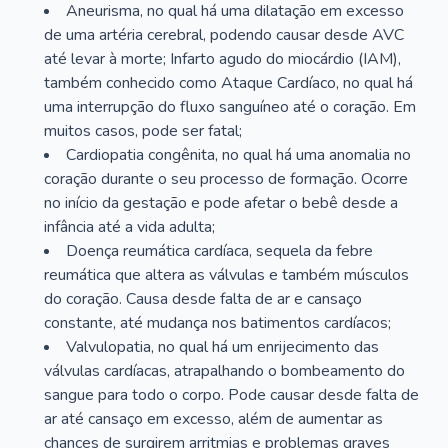
Aneurisma, no qual há uma dilatação em excesso
de uma artéria cerebral, podendo causar desde AVC
até levar à morte; Infarto agudo do miocárdio (IAM),
também conhecido como Ataque Cardíaco, no qual há
uma interrupção do fluxo sanguíneo até o coração. Em
muitos casos, pode ser fatal;
Cardiopatia congênita, no qual há uma anomalia no
coração durante o seu processo de formação. Ocorre
no início da gestação e pode afetar o bebê desde a
infância até a vida adulta;
Doença reumática cardíaca, sequela da febre
reumática que altera as válvulas e também músculos
do coração. Causa desde falta de ar e cansaço
constante, até mudança nos batimentos cardíacos;
Valvulopatia, no qual há um enrijecimento das
válvulas cardíacas, atrapalhando o bombeamento do
sangue para todo o corpo. Pode causar desde falta de
ar até cansaço em excesso, além de aumentar as
chances de surgirem arritmias e problemas graves