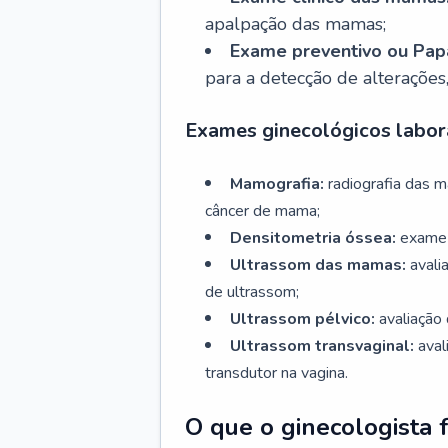
apalpação das mamas;
Exame preventivo ou Papa
para a detecção de alterações
Exames ginecológicos labora
Mamografia:
radiografia das 
câncer de mama;
Densitometria óssea:
exame 
Ultrassom das mamas:
avali
de ultrassom;
Ultrassom pélvico:
avaliação 
Ultrassom transvaginal:
aval
transdutor na vagina.
O que o ginecologista 