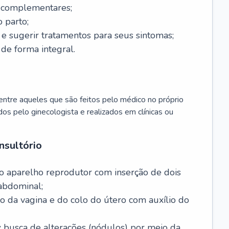
s complementares;
 parto;
sugerir tratamentos para seus sintomas;
de forma integral.
ntre aqueles que são feitos pelo médico no próprio
dos pelo ginecologista e realizados em clínicas ou
nsultório
o aparelho reprodutor com inserção de dois
abdominal;
o da vagina e do colo do útero com auxílio do
:
busca de alterações (nódulos) por meio da