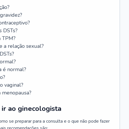
ção?
 gravidez?
ntraceptivo?
s DSTs?
da TPM?
e a relação sexual?
 DSTs?
normal?
a é normal?
do?
o vaginal?
da menopausa?
ir ao ginecologista
mo se preparar para a consulta e o que não pode fazer
cipais recomendações são: