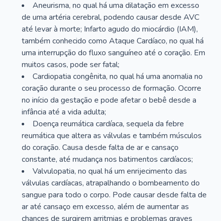
Aneurisma, no qual há uma dilatação em excesso
de uma artéria cerebral, podendo causar desde AVC
até levar à morte; Infarto agudo do miocárdio (IAM),
também conhecido como Ataque Cardíaco, no qual há
uma interrupção do fluxo sanguíneo até o coração. Em
muitos casos, pode ser fatal;
Cardiopatia congênita, no qual há uma anomalia no
coração durante o seu processo de formação. Ocorre
no início da gestação e pode afetar o bebê desde a
infância até a vida adulta;
Doença reumática cardíaca, sequela da febre
reumática que altera as válvulas e também músculos
do coração. Causa desde falta de ar e cansaço
constante, até mudança nos batimentos cardíacos;
Valvulopatia, no qual há um enrijecimento das
válvulas cardíacas, atrapalhando o bombeamento do
sangue para todo o corpo. Pode causar desde falta de
ar até cansaço em excesso, além de aumentar as
chances de surgirem arritmias e problemas graves