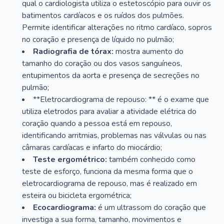
qual o cardiologista utiliza o estetoscópio para ouvir os
batimentos cardíacos e os ruídos dos pulmões.
Permite identificar alterações no ritmo cardíaco, sopros
no coração e presença de líquido no pulmão;
Radiografia de tórax:
mostra aumento do
tamanho do coração ou dos vasos sanguíneos,
entupimentos da aorta e presença de secreções no
pulmão;
**Eletrocardiograma de repouso: ** é o exame que
utiliza eletrodos para avaliar a atividade elétrica do
coração quando a pessoa está em repouso,
identificando arritmias, problemas nas válvulas ou nas
câmaras cardíacas e infarto do miocárdio;
Teste ergométrico:
também conhecido como
teste de esforço, funciona da mesma forma que o
eletrocardiograma de repouso, mas é realizado em
esteira ou bicicleta ergométrica;
Ecocardiograma:
é um ultrassom do coração que
investiga a sua forma, tamanho, movimentos e