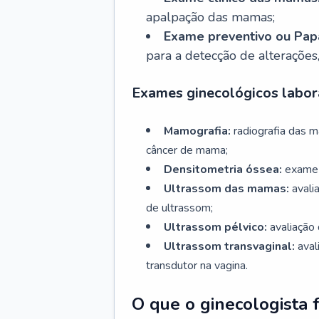
apalpação das mamas;
Exame preventivo ou Papa
para a detecção de alterações
Exames ginecológicos labora
Mamografia:
radiografia das 
câncer de mama;
Densitometria óssea:
exame 
Ultrassom das mamas:
avali
de ultrassom;
Ultrassom pélvico:
avaliação 
Ultrassom transvaginal:
aval
transdutor na vagina.
O que o ginecologista 