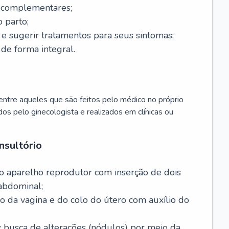
s complementares;
 parto;
sugerir tratamentos para seus sintomas;
de forma integral.
ntre aqueles que são feitos pelo médico no próprio
dos pelo ginecologista e realizados em clínicas ou
nsultório
o aparelho reprodutor com inserção de dois
abdominal;
o da vagina e do colo do útero com auxílio do
:
busca de alterações (nódulos) por meio da