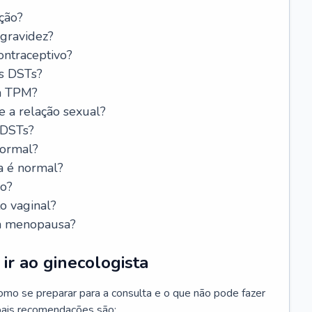
ção?
 gravidez?
ntraceptivo?
s DSTs?
da TPM?
e a relação sexual?
 DSTs?
normal?
a é normal?
do?
o vaginal?
da menopausa?
ir ao ginecologista
mo se preparar para a consulta e o que não pode fazer
cipais recomendações são: