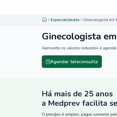
Menu lateral
Menu lateral
Especialidades
Ginecologista em 
Ginecologista em
Aproveite os valores reduzidos e agende 
Agendar teleconsulta
Há mais de 25 anos
a Medprev facilita s
O princípio é simples: pague somente pelo