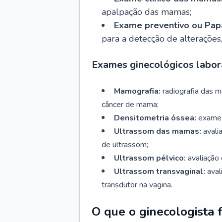
apalpação das mamas;
Exame preventivo ou Papa
para a detecção de alterações
Exames ginecológicos labora
Mamografia:
radiografia das 
câncer de mama;
Densitometria óssea:
exame 
Ultrassom das mamas:
avali
de ultrassom;
Ultrassom pélvico:
avaliação 
Ultrassom transvaginal:
aval
transdutor na vagina.
O que o ginecologista 