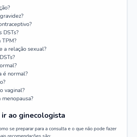
ção?
 gravidez?
ntraceptivo?
s DSTs?
da TPM?
e a relação sexual?
 DSTs?
normal?
a é normal?
do?
o vaginal?
da menopausa?
ir ao ginecologista
mo se preparar para a consulta e o que não pode fazer
cipais recomendações são: