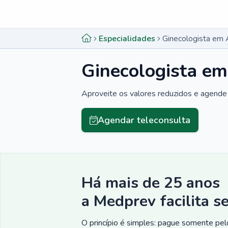
Menu lateral
Menu lateral
Especialidades
Ginecologista em
Ginecologista e
Aproveite os valores reduzidos e agende 
Agendar teleconsulta
Há mais de 25 anos
a Medprev facilita s
O princípio é simples: pague somente pelo