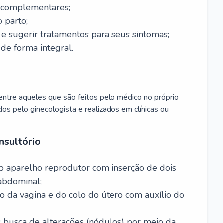
s complementares;
 parto;
sugerir tratamentos para seus sintomas;
de forma integral.
ntre aqueles que são feitos pelo médico no próprio
dos pelo ginecologista e realizados em clínicas ou
nsultório
o aparelho reprodutor com inserção de dois
abdominal;
o da vagina e do colo do útero com auxílio do
:
busca de alterações (nódulos) por meio da