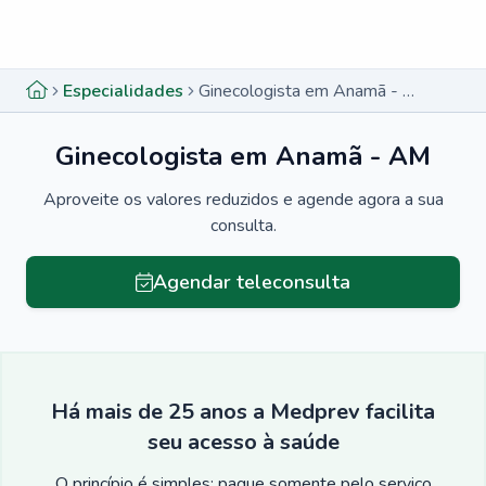
Menu lateral
Menu lateral
Especialidades
Ginecologista em Anamã - AM
Ginecologista em Anamã - AM
Aproveite os valores reduzidos e agende agora a sua
consulta.
Agendar teleconsulta
Há mais de 25 anos a Medprev facilita
seu acesso à saúde
O princípio é simples: pague somente pelo serviço