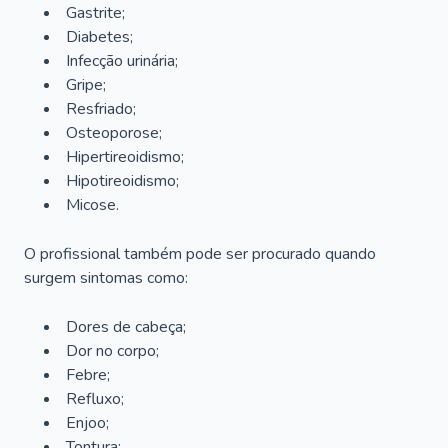
Gastrite;
Diabetes;
Infecção urinária;
Gripe;
Resfriado;
Osteoporose;
Hipertireoidismo;
Hipotireoidismo;
Micose.
O profissional também pode ser procurado quando
surgem sintomas como:
Dores de cabeça;
Dor no corpo;
Febre;
Refluxo;
Enjoo;
Tontura;