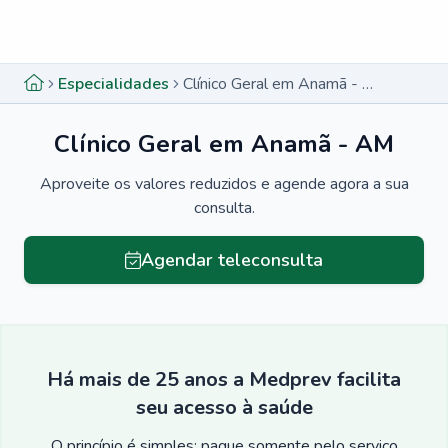
Menu lateral
Menu lateral
Especialidades
Clínico Geral em Anamã - AM
Clínico Geral em Anamã - AM
Aproveite os valores reduzidos e agende agora a sua
consulta.
Agendar teleconsulta
Há mais de 25 anos a Medprev facilita
seu acesso à saúde
O princípio é simples: pague somente pelo serviço