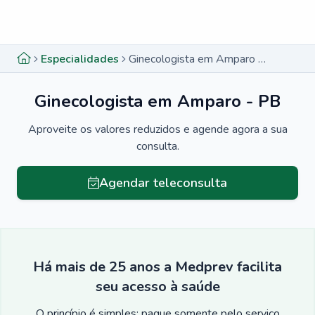
Menu lateral
Menu lateral
Especialidades
Ginecologista em Amparo - PB
Ginecologista em Amparo - PB
Aproveite os valores reduzidos e agende agora a sua
consulta.
Agendar teleconsulta
Há mais de 25 anos a Medprev facilita
seu acesso à saúde
O princípio é simples: pague somente pelo serviço