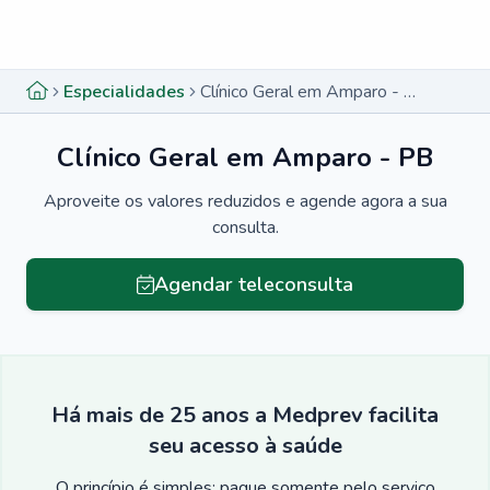
Menu lateral
Menu lateral
Especialidades
Clínico Geral em Amparo - PB
Clínico Geral em Amparo - PB
Aproveite os valores reduzidos e agende agora a sua
consulta.
Agendar teleconsulta
Há mais de 25 anos a Medprev facilita
seu acesso à saúde
O princípio é simples: pague somente pelo serviço