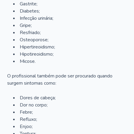
Gastrite;
Diabetes;
Infecção urinária;
Gripe;
Resfriado;
Osteoporose;
Hipertireoidismo;
Hipotireoidismo;
Micose.
O profissional também pode ser procurado quando
surgem sintomas como:
Dores de cabeça;
Dor no corpo;
Febre;
Refluxo;
Enjoo;
Tontura;