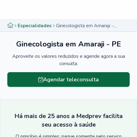
Menu lateral
Menu lateral
Especialidades
Ginecologista em Amaraji - PE
Ginecologista em Amaraji - PE
Aproveite os valores reduzidos e agende agora a sua
consulta.
Agendar teleconsulta
Há mais de 25 anos a Medprev facilita
seu acesso à saúde
O princípio é simples: pague somente pelo serviço