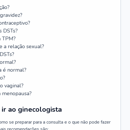
ção?
 gravidez?
ntraceptivo?
s DSTs?
da TPM?
e a relação sexual?
 DSTs?
normal?
a é normal?
do?
o vaginal?
da menopausa?
ir ao ginecologista
mo se preparar para a consulta e o que não pode fazer
cipais recomendações são: