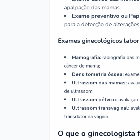
apalpação das mamas;
Exame preventivo ou Papa
para a detecção de alterações
Exames ginecológicos labora
Mamografia:
radiografia das 
câncer de mama;
Densitometria óssea:
exame 
Ultrassom das mamas:
avali
de ultrassom;
Ultrassom pélvico:
avaliação 
Ultrassom transvaginal:
aval
transdutor na vagina.
O que o ginecologista 