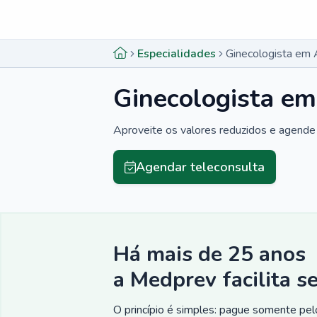
Menu lateral
Menu lateral
Especialidades
Ginecologista em
Ginecologista e
Aproveite os valores reduzidos e agende 
Agendar teleconsulta
Há mais de 25 anos
a Medprev facilita s
O princípio é simples: pague somente pelo