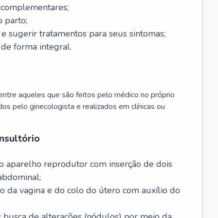
s complementares;
 parto;
sugerir tratamentos para seus sintomas;
de forma integral.
ntre aqueles que são feitos pelo médico no próprio
dos pelo ginecologista e realizados em clínicas ou
nsultório
o aparelho reprodutor com inserção de dois
abdominal;
o da vagina e do colo do útero com auxílio do
:
busca de alterações (nódulos) por meio da