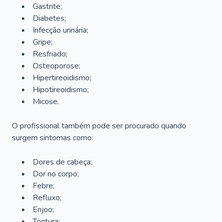
Gastrite;
Diabetes;
Infecção urinária;
Gripe;
Resfriado;
Osteoporose;
Hipertireoidismo;
Hipotireoidismo;
Micose.
O profissional também pode ser procurado quando
surgem sintomas como:
Dores de cabeça;
Dor no corpo;
Febre;
Refluxo;
Enjoo;
Tontura;