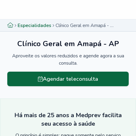
Menu lateral
Menu lateral
Especialidades
Clínico Geral em Amapá - AP
Clínico Geral em Amapá - AP
Aproveite os valores reduzidos e agende agora a sua
consulta.
Agendar teleconsulta
Há mais de 25 anos a Medprev facilita
seu acesso à saúde
O princípio é simples: pague somente pelo serviço