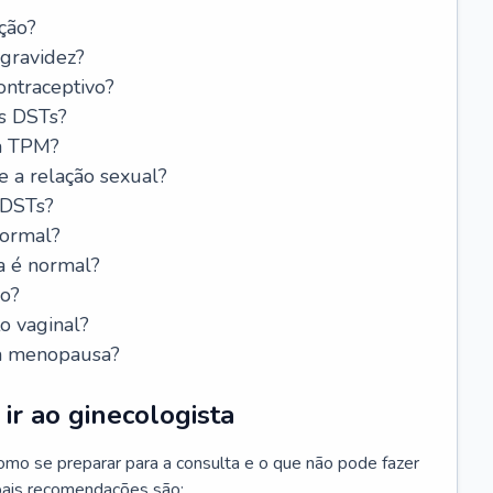
ção?
 gravidez?
ntraceptivo?
s DSTs?
da TPM?
e a relação sexual?
 DSTs?
normal?
a é normal?
do?
o vaginal?
da menopausa?
ir ao ginecologista
mo se preparar para a consulta e o que não pode fazer
cipais recomendações são: