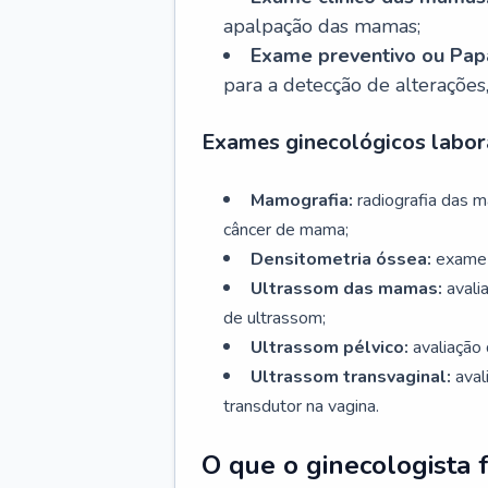
apalpação das mamas;
Exame preventivo ou Papa
para a detecção de alterações
Exames ginecológicos labora
Mamografia:
radiografia das 
câncer de mama;
Densitometria óssea:
exame 
Ultrassom das mamas:
avali
de ultrassom;
Ultrassom pélvico:
avaliação 
Ultrassom transvaginal:
aval
transdutor na vagina.
O que o ginecologista 