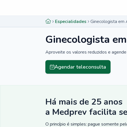
Menu lateral
Menu lateral
Especialidades
Ginecologista em 
Ginecologista em
Aproveite os valores reduzidos e agende 
Agendar teleconsulta
Há mais de 25 anos
a Medprev facilita s
O princípio é simples: pague somente pelo