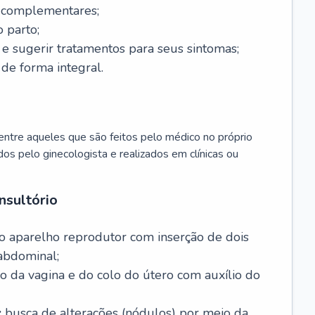
s complementares;
 parto;
sugerir tratamentos para seus sintomas;
de forma integral.
ntre aqueles que são feitos pelo médico no próprio
dos pelo ginecologista e realizados em clínicas ou
nsultório
o aparelho reprodutor com inserção de dois
abdominal;
o da vagina e do colo do útero com auxílio do
:
busca de alterações (nódulos) por meio da