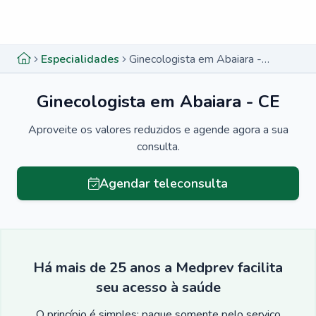
Menu lateral
Menu lateral
Especialidades
Ginecologista em Abaiara - CE
Ginecologista em Abaiara - CE
Aproveite os valores reduzidos e agende agora a sua
consulta.
Agendar teleconsulta
Há mais de 25 anos a Medprev facilita
seu acesso à saúde
O princípio é simples: pague somente pelo serviço