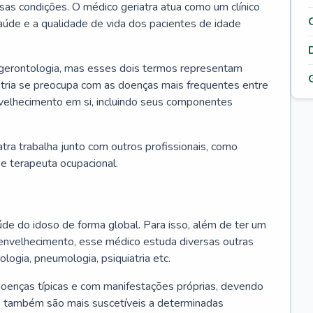
ssas condições. O médico geriatra atua como um clínico
úde e a qualidade de vida dos pacientes de idade
 gerontologia, mas esses dois termos representam
iatria se preocupa com as doenças mais frequentes entre
nvelhecimento em si, incluindo seus componentes
atra trabalha junto com outros profissionais, como
a e terapeuta ocupacional.
úde do idoso de forma global. Para isso, além de ter um
nvelhecimento, esse médico estuda diversas outras
ologia, pneumologia, psiquiatria etc.
oenças típicas e com manifestações próprias, devendo
os também são mais suscetíveis a determinadas