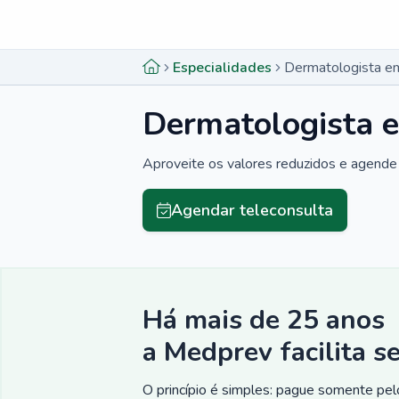
Menu lateral
Menu lateral
Especialidades
Dermatologista em
Dermatologista e
Aproveite os valores reduzidos e agende 
Agendar teleconsulta
Há mais de 25 anos
a Medprev facilita s
O princípio é simples: pague somente pelo