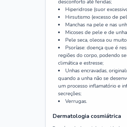
desconforto até feridas;
Hiperidrose (suor excessivo
Hirsutismo (excesso de pel
Manchas na pele e nas unh
Micoses de pele e de unha
Pele seca, oleosa ou muito 
Psoríase: doença que é re
regiões do corpo, podendo se
climática e estresse;
Unhas encravadas, origina
quando a unha não se desenvo
um processo inflamatório e i
secreções;
Verrugas.
Dermatologia cosmiátrica