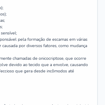
);
os);
as;
s;
sensível;
sponsável pela formação de escamas em várias
r causada por diversos fatores, como mudança
lmente chamadas de onicocriptose, que ocorre
lve devido ao tecido que a envolve, causando
nfeccioso que gera desde incômodos até