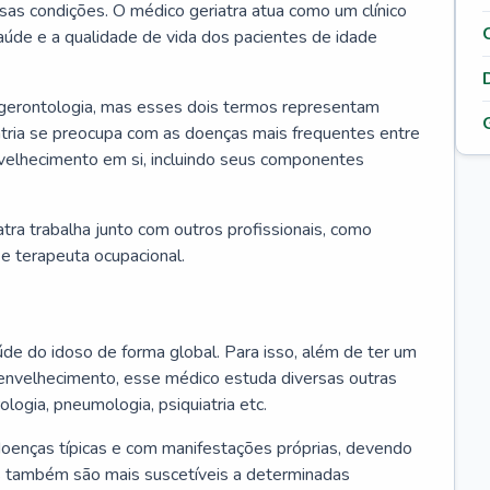
ssas condições. O médico geriatra atua como um clínico
úde e a qualidade de vida dos pacientes de idade
 gerontologia, mas esses dois termos representam
iatria se preocupa com as doenças mais frequentes entre
nvelhecimento em si, incluindo seus componentes
atra trabalha junto com outros profissionais, como
a e terapeuta ocupacional.
úde do idoso de forma global. Para isso, além de ter um
nvelhecimento, esse médico estuda diversas outras
ologia, pneumologia, psiquiatria etc.
oenças típicas e com manifestações próprias, devendo
os também são mais suscetíveis a determinadas