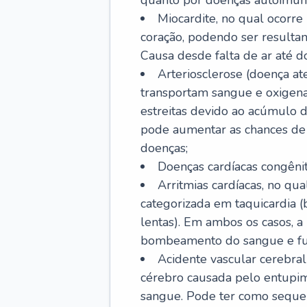
quanto por doenças autoimune
Miocardite, no qual ocorr
coração, podendo ser resultant
Causa desde falta de ar até do
Arteriosclerose (doença ate
transportam sangue e oxigena
estreitas devido ao acúmulo 
pode aumentar as chances de s
doenças;
Doenças cardíacas congênit
Arritmias cardíacas, no qua
categorizada em taquicardia (b
lentas). Em ambos os casos, 
bombeamento do sangue e fu
Acidente vascular cerebral
cérebro causada pelo entupim
sangue. Pode ter como sequel