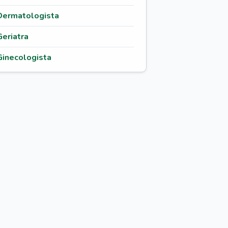
Dermatologista
Geriatra
Ginecologista