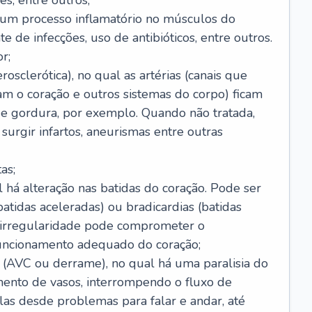
s, entre outros;
e um processo inflamatório no músculos do
e de infecções, uso de antibióticos, entre outros.
r;
rosclerótica), no qual as artérias (canais que
m o coração e outros sistemas do corpo) ficam
de gordura, por exemplo. Quando não tratada,
urgir infartos, aneurismas entre outras
as;
l há alteração nas batidas do coração. Pode ser
atidas aceleradas) ou bradicardias (batidas
a irregularidade pode comprometer o
ncionamento adequado do coração;
 (AVC ou derrame), no qual há uma paralisia do
ento de vasos, interrompendo o fluxo de
as desde problemas para falar e andar, até