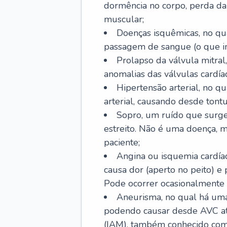
dormência no corpo, perda da 
muscular;
Doenças isquêmicas, no qua
passagem de sangue (o que inc
Prolapso da válvula mitra
anomalias das válvulas cardíac
Hipertensão arterial, no q
arterial, causando desde tontu
Sopro, um ruído que surg
estreito. Não é uma doença, m
paciente;
Angina ou isquemia cardía
causa dor (aperto no peito) e
Pode ocorrer ocasionalmente 
Aneurisma, no qual há uma
podendo causar desde AVC até
(IAM), também conhecido com