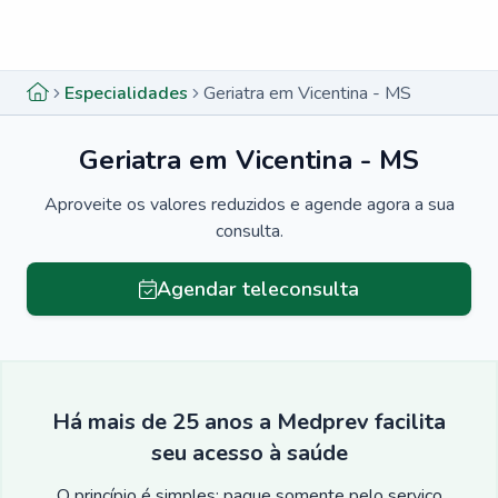
Menu lateral
Menu lateral
Especialidades
Geriatra em Vicentina - MS
Geriatra em Vicentina - MS
Aproveite os valores reduzidos e agende agora a sua
consulta.
Agendar teleconsulta
Há mais de 25 anos a Medprev facilita
seu acesso à saúde
O princípio é simples: pague somente pelo serviço