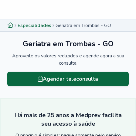
Menu lateral
Menu lateral
Especialidades
Geriatra em Trombas - GO
Geriatra em Trombas - GO
Aproveite os valores reduzidos e agende agora a sua
consulta.
Agendar teleconsulta
Há mais de 25 anos a Medprev facilita
seu acesso à saúde
O princípio é simples: pague somente pelo serviço