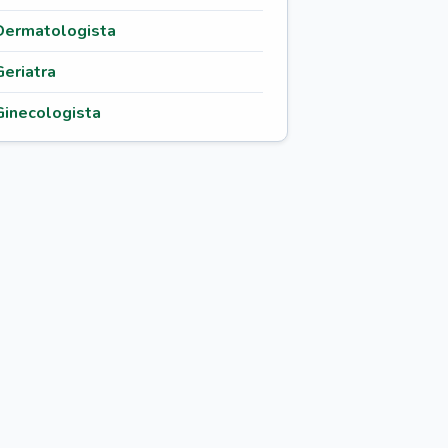
Dermatologista
Geriatra
Ginecologista