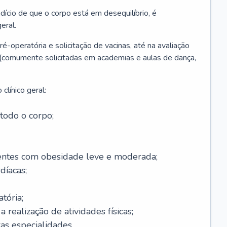
ício de que o corpo está em desequilíbrio, é
eral.
é-operatória e solicitação de vacinas, até na avaliação
as (comumente solicitadas em academias e aulas de dança,
clínico geral:
todo o corpo;
ntes com obesidade leve e moderada;
díacas;
tória;
 realização de atividades físicas;
s especialidades.