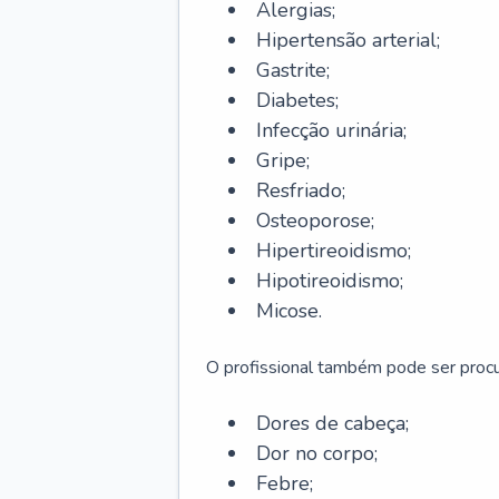
Alergias;
Hipertensão arterial;
Gastrite;
Diabetes;
Infecção urinária;
Gripe;
Resfriado;
Osteoporose;
Hipertireoidismo;
Hipotireoidismo;
Micose.
O profissional também pode ser pro
Dores de cabeça;
Dor no corpo;
Febre;