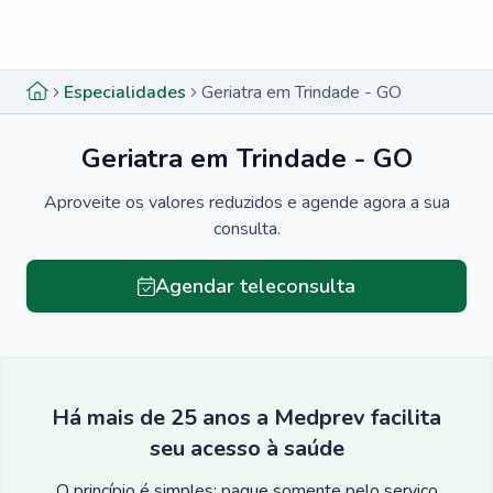
Menu lateral
Menu lateral
Especialidades
Geriatra em Trindade - GO
Geriatra em Trindade - GO
Aproveite os valores reduzidos e agende agora a sua
consulta.
Agendar teleconsulta
Há mais de 25 anos a Medprev facilita
seu acesso à saúde
O princípio é simples: pague somente pelo serviço