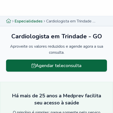
Menu lateral
Menu lateral
Especialidades
Cardiologista em Trindade - GO
Cardiologista em Trindade - GO
Aproveite os valores reduzidos e agende agora a sua
consulta.
Agendar teleconsulta
Há mais de 25 anos a Medprev facilita
seu acesso à saúde
O princípio é simples: pague somente pelo serviço