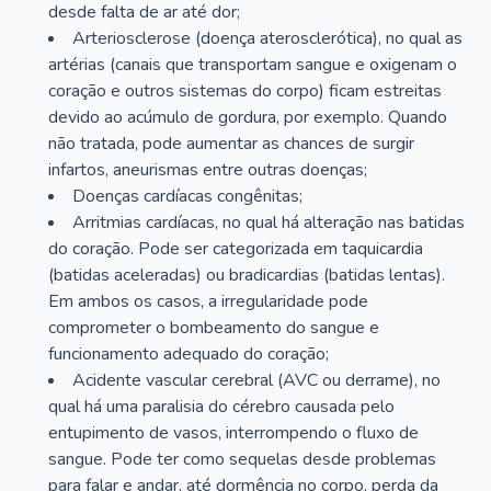
desde falta de ar até dor;
Arteriosclerose (doença aterosclerótica), no qual as
artérias (canais que transportam sangue e oxigenam o
coração e outros sistemas do corpo) ficam estreitas
devido ao acúmulo de gordura, por exemplo. Quando
não tratada, pode aumentar as chances de surgir
infartos, aneurismas entre outras doenças;
Doenças cardíacas congênitas;
Arritmias cardíacas, no qual há alteração nas batidas
do coração. Pode ser categorizada em taquicardia
(batidas aceleradas) ou bradicardias (batidas lentas).
Em ambos os casos, a irregularidade pode
comprometer o bombeamento do sangue e
funcionamento adequado do coração;
Acidente vascular cerebral (AVC ou derrame), no
qual há uma paralisia do cérebro causada pelo
entupimento de vasos, interrompendo o fluxo de
sangue. Pode ter como sequelas desde problemas
para falar e andar, até dormência no corpo, perda da