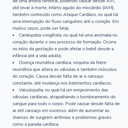
de uma artéria cerebral, podendo causar desde AVC
até levar à morte; Infarto agudo do miocárdio (IAM),
também conhecido como Ataque Cardíaco, no qual há
uma interrupção do fluxo sanguíneo até o coração. Em
muitos casos, pode ser fatal;
Cardiopatia congênita, no qual há uma anomalia no
coração durante o seu processo de formação. Ocorre
no início da gestação e pode afetar o bebê desde a
infância até a vida adulta;
Doença reumática cardíaca, sequela da febre
reumática que altera as válvulas e também músculos
do coração. Causa desde falta de ar e cansaço
constante, até mudança nos batimentos cardíacos;
Valvulopatia, no qual há um enrijecimento das
válvulas cardíacas, atrapalhando o bombeamento do
sangue para todo o corpo. Pode causar desde falta de
ar até cansaço em excesso, além de aumentar as
chances de surgirem arritmias e problemas graves
como a parada cardíaca.